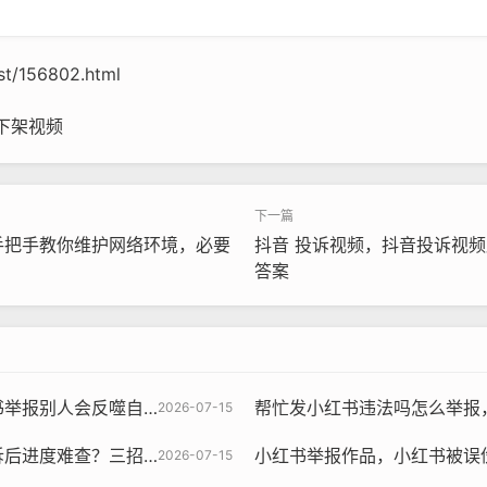
ost/156802.html
下架视频
手把手教你维护网络环境，必要
抖音 投诉视频，抖音投诉视
答案
的账号吗？3个真相让你清醒！
帮忙发小红书违法吗怎么举报，好心帮忙发笔记，却
2026-07-15
清处理状态，关键时刻还能找外援
小红书举报作品，小红书被误
2026-07-15