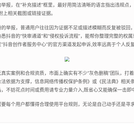
举报，在“补充描述”框里，最好用简洁清晰的语言指出违规点
并附上相关截图或链接证据。
纷的举报，普通用户往往因为证据不足或描述模糊而反复被驳回
悉抖音的“快审通道”和“侵权投诉流程”，能帮你整理完整的权
“抖音创作者服务中心”的官方渠道发起申诉,效率远高于个人反
真实案例和合规资质，市面上确实有不少“灰色删稿”团队，打
合法依据为支撑，信息网络传播权保护条例》或《民法典》相关
，不妨花点时间或费用请专业力量介入,既省心又能确保一击即
要每个用户都懂得合理使用平台规则，无论是自己动手还是寻求专