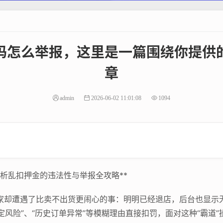
吗怎么举报，这里是一篇围绕你提供
章
admin
2026-06-02 11:01:08
1094
解析乱扣押金的违法性与举报全攻略**
商家却遭遇了比卖不出货更闹心的事：明明已经退店，后台也显示
定风险”、“历史订单异常”等模糊理由直接扣罚，面对这种“霸道