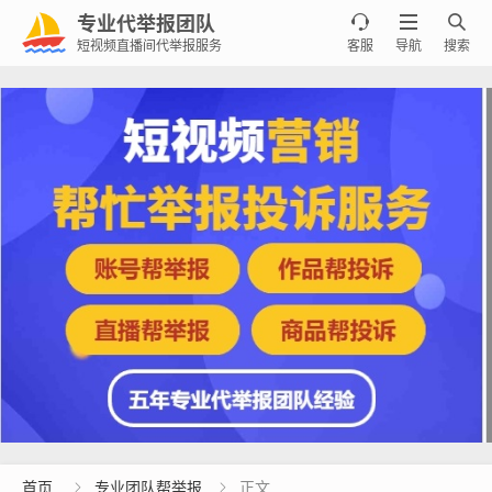
专业代举报团队



短视频直播间代举报服务
客服
导航
搜索
首页
专业团队帮举报
正文

