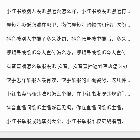
小红书被别人投诉搬运会怎么样，小红书被投诉搬运有多严重？避坑与自救指南一篇说透
视频号投诉店铺在哪里，微信视频号购物遇纠纷？这份投诉维权指南请收好
对于个人创作者而言,盲目尝试非官方分身软件风险极高，
市面上很多所谓的“稳定双开”工具往往需要获取手机的最
抖音被别人举报了多久处罚，抖音账号被举报后，多久会面临处罚？
高权限，极易导致账号密码泄露、甚至被植入木马，最终
得不偿失。
视频号被投诉夸大宣传怎么办，视频号被投诉夸大宣传怎么办？三招教你快速应对
抖音直播怎么举报投诉 抖音，抖音直播遇到违规怎么办？这份举报投诉指南请收好
如果你在企业运营中,确实面临多账号合规管理的刚性需
求，或者发现自己的原创内容被大量“双开”账号恶意搬
快手怎样举报人最有效，快手举报的正确姿势，这几种方式高效又稳妥
运、群控打压，甚至收到了不实的侵权举报，个人申诉往
往流程漫长，在这种情况下，不妨寻求专业团队协助处
小红书卖马桶违法吗怎么举报，在小红书发现违规销售马桶？三分钟搞懂是否违法及如何举报
理，专业的数据安全与账号风控团队能够提供合规的矩阵
抖音直播间投诉主播能看见吗，你在直播间投诉主播，对方真能看到你的账号信息吗？
搭建方案，协助整理完整的证据链，通过官方渠道进行高
效投诉，既能保护你的数字资产，也能精准打击黑产行
小红书举报成功案例大全，小红书举报维权实战指南，那些你可能不知道的成功案例与高效路径
为，远比个人私下折腾“灰色分身术”要安全和有效得多。