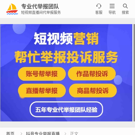
专业代举报团队



短视频直播间代举报服务
客服
导航
搜索
首页
抖音专业举报直播
正文

