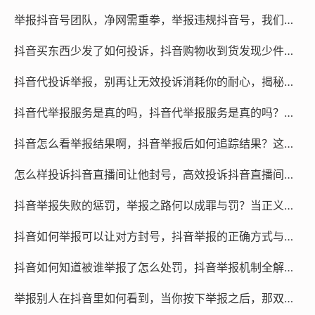
下，甚至容易因证据准备不充分而陷入被动，当账号面临
举报抖音号团队，净网需重拳，举报违规抖音号，我们为何需要技术破壁人
限流、禁言甚至封禁的严重风险时，行业内越来越多的运
营者开始倾向于寻求专业团队的技术协助，这些深谙平台
抖音买东西少发了如何投诉，抖音购物收到货发现少件？别慌，三步教你拿回退款，附隐藏维权通道
算法的服务机构，能够精准界定违规类型，定制完整的证
抖音代投诉举报，别再让无效投诉消耗你的耐心，揭秘抖音代投诉举报背后的专业力量
据链进行反向举证，并在第一时间拦截恶意攻击，这种合
规的技术护盾，远比个人遭受打击后再去焦头烂额地“堵
抖音代举报服务是真的吗，抖音代举报服务是真的吗？揭开灰色地带的真相与风险
漏”更有前瞻性。
抖音怎么看举报结果啊，抖音举报后如何追踪结果？这一招很多人还不知道
让监督回归理性,不仅需要平台不断优化算法模型的识别精
怎么样投诉抖音直播间让他封号，高效投诉抖音直播间违规行为，这些关键步骤能助其封号
度，辨别真实违规与恶意构陷，更需要用户提升媒介素
养，唯有剔除“以举报代替沟通”的戾气，抖音直播间才能
抖音举报失败的惩罚，举报之路何以成罪与罚？当正义感撞上平台的规则铁壁
真正成为清朗且富有创造力的互动空间。
抖音如何举报可以让对方封号，抖音举报的正确方式与有效策略
短视频代举报
微信咨询
抖音如何知道被谁举报了怎么处罚，抖音举报机制全解析，能否追查举报人及法律后果的深度思考
@作品代处理
举报别人在抖音里如何看到，当你按下举报之后，那双在暗处窥视的眼睛
本文链接：
http://rtcyy.com/post/159285.html