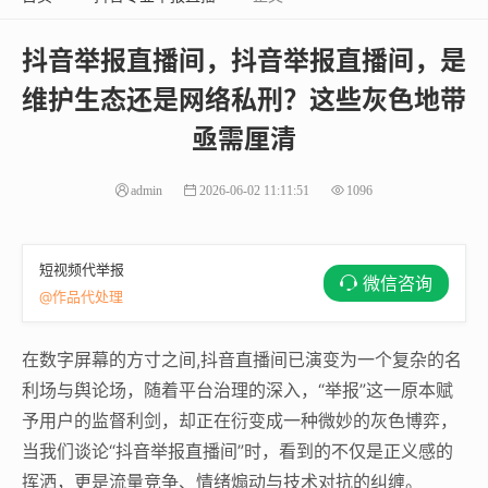
抖音举报直播间，抖音举报直播间，是
维护生态还是网络私刑？这些灰色地带
亟需厘清
admin
2026-06-02 11:11:51
1096
短视频代举报
微信咨询
@作品代处理
在数字屏幕的方寸之间,抖音直播间已演变为一个复杂的名
利场与舆论场，随着平台治理的深入，“举报”这一原本赋
予用户的监督利剑，却正在衍变成一种微妙的灰色博弈，
当我们谈论“抖音举报直播间”时，看到的不仅是正义感的
挥洒，更是流量竞争、情绪煽动与技术对抗的纠缠。