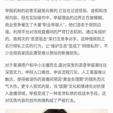
举报机制的初衷无疑是向善的,它旨在过滤低俗、虚假和违
规内容，但在实际操作中，举报理由的边界正在被模糊，
商业竞争催生了大量“职业举报人”，他们游走于规则边
缘，利用平台对违规直播间的严苛打击机制，通过有组织
的、高频次的“恶意狙击”来打压竞争对手，这种借规则之
名行倾轧之实的行为，让“维护生态”变成了“网络私刑”，不
少合规商家因此遭受难以预估的断播损失。
对于普通用户和中小主播而言,面对突发的恶意举报潮往往
深感无力，申辩入口难找、申诉流程冗长、人工客服难以
触达，使得被误伤的直播间常因“黄金处理期”的错失而元
气大伤，更令人担忧的是，当“饭圈”文化和情绪化对抗侵
入直播领域，举报变成了一种发泄私愤的低成本手段，这
对优质内容的创作热情构成了严峻打击。