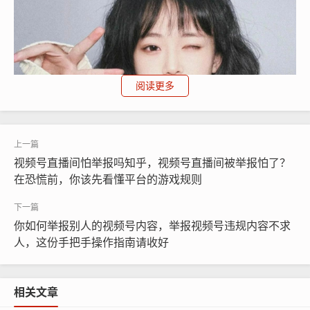
阅读更多
视频号直播间怕举报吗知乎，视频号直播间被举报怕了？
在恐慌前，你该先看懂平台的游戏规则
你如何举报别人的视频号内容，举报视频号违规内容不求
人，这份手把手操作指南请收好
还有一个间接但实用的判断方法：去观察被举报好友的账
号状态，如果你举报的是单个视频，可以试着把作品链接
相关文章
分享出来再点开，如果提示“该作品不存在”或“因违反社区