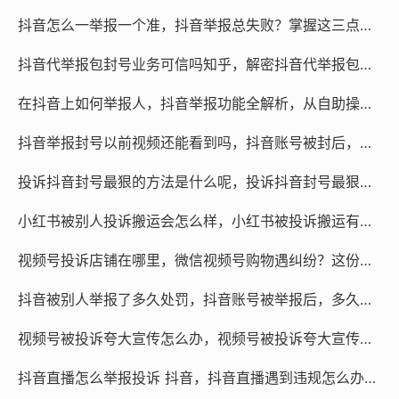
规定已被删除”，说明你的举报促成了下架，如果是举报账
抖音怎么一举报一个准，抖音举报总失败？掌握这三点核心逻辑，一举报一个准
号，可以尝试搜索对方用户名，若显示“该用户已注销”或
“该账号因违规已被封禁”，就意味着处理已经落地，但如
抖音代举报包封号业务可信吗知乎，解密抖音代举报包封号业务，是灰色地带的捷径还是深不见底的陷阱？
果对方只是被限制部分功能，外观上可能看不出太大变
在抖音上如何举报人，抖音举报功能全解析，从自助操作到专业维权，这些要点你必须知道
化。
抖音举报封号以前视频还能看到吗，抖音账号被封后，以前的视频到底去哪了？答案和你想的不一样
有时候提交举报后迟迟收不到通知,也不代表完全失败，这
往往是因为举报证据不够有力，或者平台审核时认为违规
投诉抖音封号最狠的方法是什么呢，投诉抖音封号最狠的方法是什么？终极维权指南看这一篇就够了
程度未达处置门槛，遇到这种情况，普通用户确实容易感
小红书被别人投诉搬运会怎么样，小红书被投诉搬运有多严重？避坑与自救指南一篇说透
到无力——自己整理的视频截图、文字描述可能不够专
业，导致平台难以快速判定违规事实，很多人会选择寻找
视频号投诉店铺在哪里，微信视频号购物遇纠纷？这份投诉维权指南请收好
专业团队协助处理，尤其是在面对恶意骚扰、侵权盗用等
复杂情况时，专业团队能按照平台规则整理出直接触达审
抖音被别人举报了多久处罚，抖音账号被举报后，多久会面临处罚？
核标准的证据链，大幅提升举报成功率，不过找人协助时
视频号被投诉夸大宣传怎么办，视频号被投诉夸大宣传怎么办？三招教你快速应对
一定要注意甄别，选择有正规资质的团队，别轻信那些“百
分百封号”的夸大承诺。
抖音直播怎么举报投诉 抖音，抖音直播遇到违规怎么办？这份举报投诉指南请收好