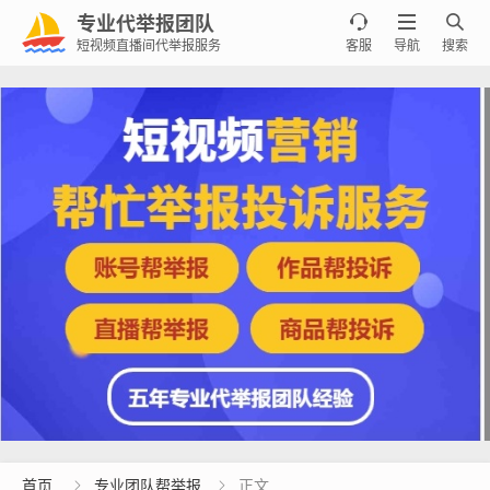
专业代举报团队



短视频直播间代举报服务
客服
导航
搜索
首页
专业团队帮举报
正文

