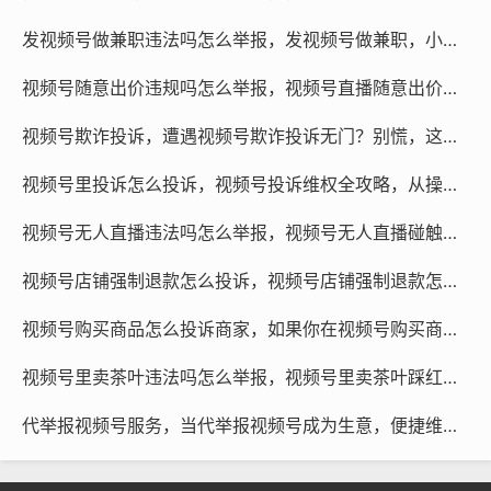
第二步，多渠道外部施压。
如果官方客服敷衍推诿，不要
发视频号做兼职违法吗怎么举报，发视频号做兼职，小心掉入违法陷阱！教你如何识别与举报
犹豫，立刻转向外部投诉渠道，可以拨打“12315”热线，或
视频号随意出价违规吗怎么举报，视频号直播随意出价可能已违规，遇到这种情况怎么办？
者通过全国12315平台小程序进行投诉，投诉时，主体选
择视频号小店对应的运营公司（如腾讯相关公司），将押
视频号欺诈投诉，遭遇视频号欺诈投诉无门？别慌，这份自救与维权指南请收好
金支付截图、退店进度截图、与客服沟通无果的记录作为
证据提交，12315介入后，平台面临的行政压力和品牌压
视频号里投诉怎么投诉，视频号投诉维权全攻略，从操作步骤到专业支持
力会显著增大,大部分合规商家都会在这个阶段妥协。
视频号无人直播违法吗怎么举报，视频号无人直播碰触法律红线了吗？一文讲清性质与举报指南
第三步，寻求专业团队协助。
如果你尝试了上述方法后，
视频号店铺强制退款怎么投诉，视频号店铺强制退款怎么投诉？三步教你有效维权
问题依然复杂难解——比如涉及金额较大、公司主体难以
界定、或者对方采取了“拖字诀”消耗你的精力，那么寻求
视频号购买商品怎么投诉商家，如果你在视频号购买商品后需要投诉商家，掌握正确的方法能大大提高维权成功率。这篇文章会帮你理清思路，让你不仅知道怎么办，还知道为什么这么办
专业法律服务团队的协助会是更高效的选择，这些专业团
视频号里卖茶叶违法吗怎么举报，视频号里卖茶叶踩红线？违法情形与举报指南全解析
队能够快速锁定违约责任方，通过律师函警告、法律诉讼
对接等方式，直接从法务层面向相关公司发起质询，往往
代举报视频号服务，当代举报视频号成为生意，便捷维权还是灰色边缘？
能迅速打破僵局,帮你追回被无理扣押的款项。