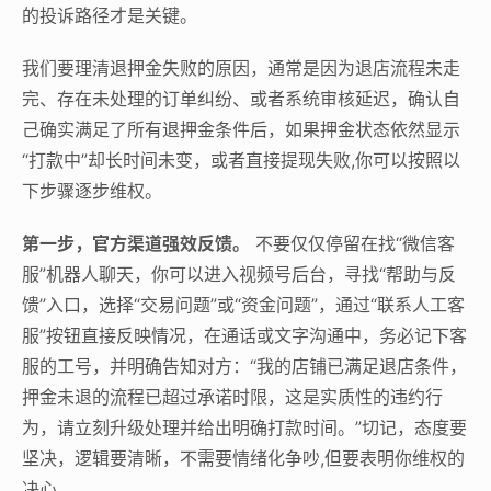
的投诉路径才是关键。
我们要理清退押金失败的原因，通常是因为退店流程未走
完、存在未处理的订单纠纷、或者系统审核延迟，确认自
己确实满足了所有退押金条件后，如果押金状态依然显示
“打款中”却长时间未变，或者直接提现失败,你可以按照以
下步骤逐步维权。
第一步，官方渠道强效反馈。
不要仅仅停留在找“微信客
服”机器人聊天，你可以进入视频号后台，寻找“帮助与反
馈”入口，选择“交易问题”或“资金问题”，通过“联系人工客
服”按钮直接反映情况，在通话或文字沟通中，务必记下客
服的工号，并明确告知对方：“我的店铺已满足退店条件，
押金未退的流程已超过承诺时限，这是实质性的违约行
为，请立刻升级处理并给出明确打款时间。”切记，态度要
坚决，逻辑要清晰，不需要情绪化争吵,但要表明你维权的
决心。