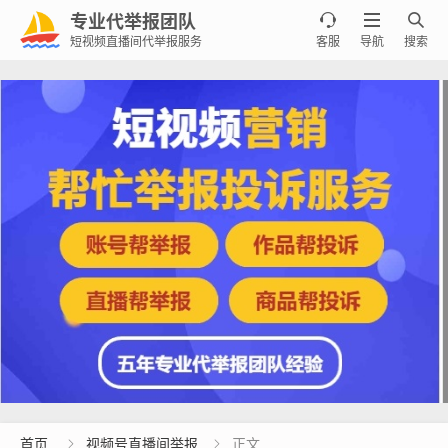
专业代举报团队



短视频直播间代举报服务
客服
导航
搜索
首页
视频号直播间举报
正文

