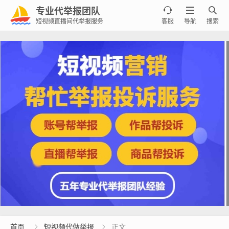
专业代举报团队



短视频直播间代举报服务
客服
导航
搜索
首页
短视频代做举报
正文

