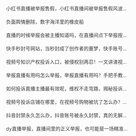
和完整聊天记录，在订单页面点“申请退款”被拒后，再走
小红书直播被举报售假，小红书直播间被举报售假风波再起，信任危机下如何自救？
“投诉卖家”通道，同时通过直播间入口举报，形成叠加效
应。
负面舆情删除，数字海洋里的橡皮船
这里有一个关键细节：如果你的诉求是退货退款或赔偿，
直播的时候举报会被主播知道吗，在直播间点下举报按钮，屏幕那头的主播真的能看见你的身份吗？
光靠投诉直播间是不够的，必须同时投诉具体订单，视频
快手秒封号网站，当秒封成了创作者的噩梦，快手账号异常封禁背后的自救与他援
号小店订单可找商家客服，小程序订单则要查注册公司主
体，拨打当地12315或通过12315小程序举报，注意区分，
视频号知识产权投诉入口，被侵权别再忍！一文讲清视频号知识产权投诉入口与高效维权路径
处理订单纠纷和处罚直播违规，是完全不同的两条线。
举报直播有用吗怎么举报，举报直播有用吗？手把手教你正确维权
但这套流程走下来,时间成本很高，而且很多人对平台规则
如何投诉直播主播最有效呢，维权不走弯路，揭秘投诉直播主播最高效的策略
和法律法规并不熟悉，遇到金额较大或情况复杂的纠纷，
比如虚假资质、连环套路、商家跑路等，及时寻找专业的
视频号投诉店铺在哪里，在视频号购物被坑了怎么办？一篇讲清维权入口和高效方法
维权团队或法律人士介入，其实是更务实的选择，专业机
抖音封禁永久怎么办，抖音账号被永久封禁，真的无解吗？深度解析挽救策略
构熟悉固定证据的方法，知道如何精准定位被诉主体，能
快速判断是通过行政举报、平台发函还是法律途径解决问
dy直播举报，直播间里的正义举报，也可能是一场精准围猎
题，往往能帮你省去大量的试错时间。