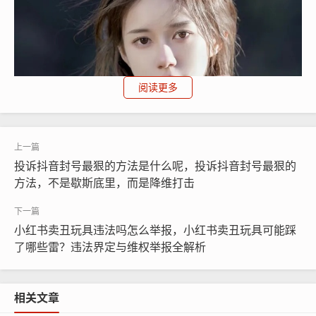
阅读更多
投诉抖音封号最狠的方法是什么呢，投诉抖音封号最狠的
方法，不是歇斯底里，而是降维打击
小红书卖丑玩具违法吗怎么举报，小红书卖丑玩具可能踩
投诉不是简单点个按钮就完事,有几个关键点必须把握：一
了哪些雷？违法界定与维权举报全解析
是截图录屏要完整，录下主播的承诺话术、商品链接和下
单过程；二是问题描述要精准，不要只写“骗人”，要具体
相关文章
写“宣传100%羊毛，实际检测为化纤”；三要保留交易凭证