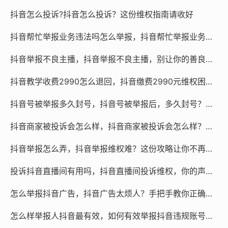
但实际操作中，很多人发现维权过程极其耗费心神，平台
抖音怎么投诉?抖音怎么投诉？这份维权指南请收好
审核有时较为机械，普通用户又很难精准界定主播的话术
是否构成法律意义上的欺诈，整理的证据链往往因为缺乏
抖音帮忙举报业务违法吗怎么举报，抖音帮忙举报业务暗藏风险，专业维权还需走正道
关键要素而被打回，在这种情况下，寻找专业团队协助处
抖音举报不良主播，抖音举报不良主播，别让你的善良，成为流量骗局的帮凶
理是一条高性价比的路径，这类团队熟悉平台规则与法务
流程，能够迅速从冗长的直播录屏中提取出“虚假夸大功
抖音教学收费2990怎么退回，抖音缴费2990元维权困局，警惕云剪辑培训陷阱与自救指南
效”或“故意隐瞒关键信息”的核心切片，并协助撰写逻辑严
密、引用法条准确的投诉材料，他们对接的渠道有时也比
抖音号被举报多久封号，抖音号被举报后，多久封号？深度解析与应对策略
普通用户自行摸索更高效，尤其适合处理那些案情复杂、
抖音商家被投诉会怎么样，抖音商家被投诉会怎么样？别等关店才后悔
涉案金额高,但个人反复投诉无门的案例。
抖音举报怎么弄，抖音举报维权难？这份攻略让你不再忍气吞声
维权不仅是讨回损失，更是对网络乱象的一票否决，无论
你是选择自己拿起规则武器，还是委托专业人士高效破
投诉抖音直播间有用吗，抖音直播间投诉维权，你的声音能起多大作用？
局，每一次认真的投诉,都在倒逼直播行业走向更清朗的未
怎么举报抖音广告，抖音广告太烦人？手把手教你正确举报，必要时可找专业团队处理
来。
怎么样举报人抖音最有效，如何有效举报抖音违规账号？从自助操作到专业协助的实用指南
短视频代举报