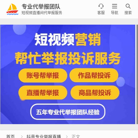
专业代举报团队



短视频直播间代举报服务
客服
导航
搜索
首页
抖音专业举报直播
正文

