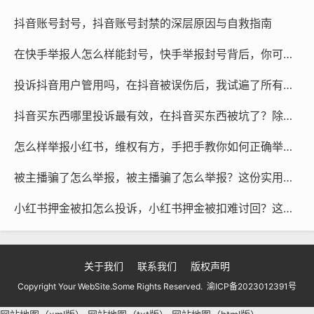
要的是，他们能通过“技术+法务”的双重手段——例如发送
抖音账号封号，抖音账号封禁的深层原因与自救指南
具备法律效力的律师函、进行全网存证——来实现高效维
在快手举报人怎么样能封号，快手举报封号背后，你可能忽略了这些核心方法
权，大幅提升成功率。
投诉抖音用户管用吗，在抖音被误伤后，我试遍了所有投诉渠道，结果出人意料
视频号绝非法外之地,投诉是你的正当权利，如果常规渠道
无法解决你的困扰，请不要放弃，合理借助外部专业力
抖音买东西哪里投诉最有效，在抖音买东西被坑了？除了找官方，这个出口维权最有效
量，是维护自身合法权益的明智之选。
怎么样举报小红书，维权有方，手把手教你如何正确举报小红书平台违规内容
短视频代举报
被主播骗了怎么举报，被主播骗了怎么举报？这份实用指南帮你追回损失
微信咨询
@作品代处理
小红书押金被扣怎么投诉，小红书押金被扣难讨回？这几种投诉方法帮你快速拿回血汗钱
本文链接：
http://www.rtcyy.com/post/160920.html
可以投诉视频号吗
可以投诉视频号吗知乎
关于我们
联系我们
版权声明
Copyright Your WebSite.Some Rights Reserved.
渝ICP备2023012391号