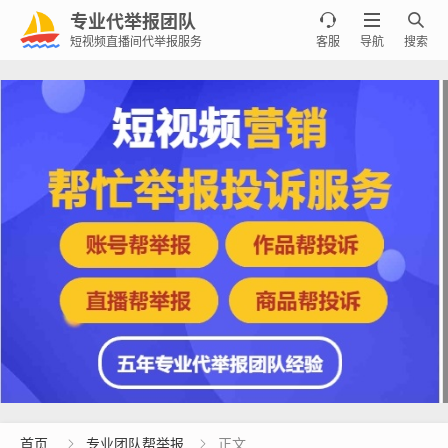
专业代举报团队



短视频直播间代举报服务
客服
导航
搜索
首页
专业团队帮举报
正文

