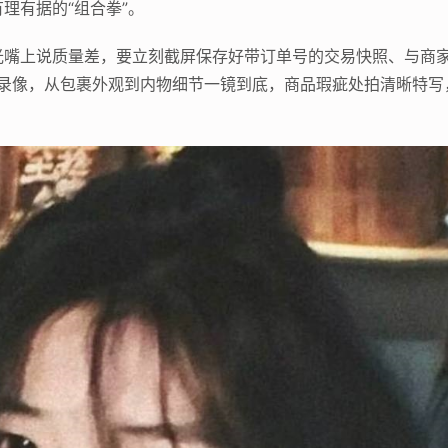
理有据的“组合拳”。
光嘴上说质量差，要立刻截屏保存好带订单号的交易快照、与商
时就录像，从包裹外观到内物细节一镜到底，商品瑕疵处拍清晰特写