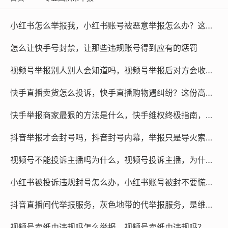
小红书怎么举报我，小红书账号被恶意举报怎么办？这份自救指南请收好
怎么让快手号封禁，让那些违规账号得到应有的惩罚
视频号举报别人别人会知道吗，视频号举报后对方会收到通知吗？一篇讲透平台的隐私保护规则
快手直播卖货怎么投诉，快手直播购物遇纠纷？这份高效投诉指南请收好
快手举报商家最狠的方法是什么，快手维权终极指南，那个让违规商家闻风丧胆的方法
抖音举报才会封号吗，抖音封号内幕，举报只是导火索，真相远比你想的复杂
视频号不能投诉主播吗为什么，视频号投诉主播，为什么你的举报总没反馈？
小红书被投诉违规封号怎么办，小红书账号被封不要慌，这3步让你有序应对
抖音直播间代举报服务，灰色地带的代举报服务，是维权捷径还是流量暗战？
视频号卖纸巾违规吗怎么举报，视频号卖纸巾违规吗？警惕无货源模式风险及举报流程全解析