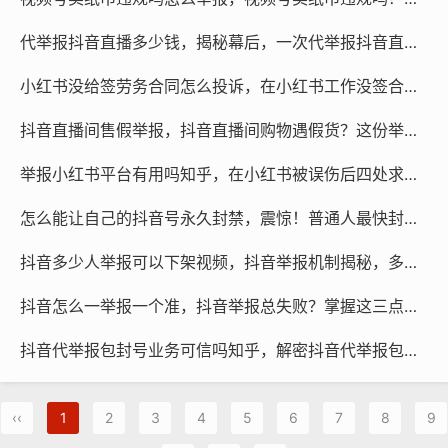
代举报抖音直播多少钱，揭秘幕后，一次代举报抖音直播服务究竟需要多少钱？
小红书没给签劳务合同怎么投诉，在小红书工作没签合同还被优化？别慌，这样投诉最管用
抖音直播间售假举报，抖音直播间购物遇假货？这份举报维权指南请收好，必要时可寻求专业团队协助
举报小红书平台有用吗知乎，在小红书被误伤后四处求助，举报到底有没有用？
怎么能让自己的抖音号永久封禁，震惊！普通人最快封号的终极方法，建议立刻收藏
抖音多少人举报可以下架视频，抖音举报机制揭秘，多少人能让违规视频下架？
抖音怎么一举报一个准，抖音举报总失败？掌握这三点核心逻辑，一举报一个准
抖音代举报包封号业务可信吗知乎，解密抖音代举报包封号业务，是灰色地带的捷径还是深不见底的陷阱？
‹‹
1
2
3
4
5
6
7
8
9