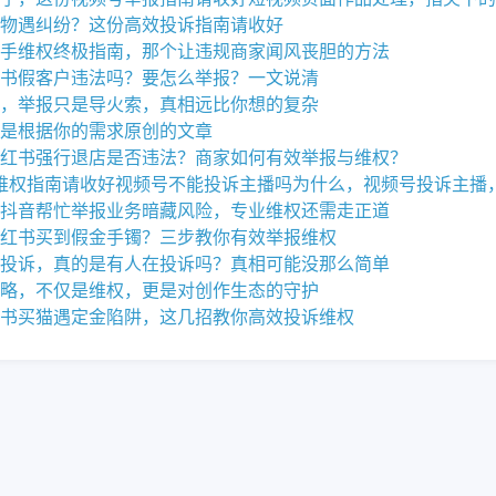
物遇纠纷？这份高效投诉指南请收好
手维权终极指南，那个让违规商家闻风丧胆的方法
书假客户违法吗？要怎么举报？一文说清
，举报只是导火索，真相远比你想的复杂
是根据你的需求原创的文章
红书强行退店是否违法？商家如何有效举报与维权？
维权指南请收好
视频号不能投诉主播吗为什么，视频号投诉主播
抖音帮忙举报业务暗藏风险，专业维权还需走正道
红书买到假金手镯？三步教你有效举报维权
投诉，真的是有人在投诉吗？真相可能没那么简单
略，不仅是维权，更是对创作生态的守护
书买猫遇定金陷阱，这几招教你高效投诉维权
阻？别让技术门槛成为维权的绊脚石
播，别让你的善良，成为流量骗局的帮凶
书账号被封不要慌，这3步让你有序应对
主动防火，银行负面舆情处理的思维跃迁
ks代举报，揭开KS代
代举报服务，是维权捷径还是流量暗战？
缴费2990元维权困局，警惕云剪辑培训陷阱与自救指南