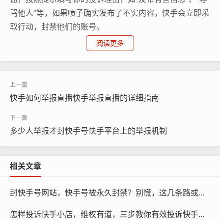
骂他人”等，如果喷子确实发布了不实内容，快手会立即采
取行动，封禁他们的账号。
阅读更多
2. 使用官方客服
如果你不确定如何处理，可以尝试联系快手官方客服，在
快手App中，点击右上角的“帮助”，然后选择“问题反馈”，
快手如何举报直播快手举报直播的详细指南
提供详细的投诉信息，包括喷子的内容、发布时间以及你
认为该行为是违规的，客服人员会根据具体情况进行调查
并采取相应的措施。
多少人举报才封快手号快手平台上的举报机制
3. 打开举报入口
相关文章
快手提供了专门的举报入口，打开快手App，点击右上角
的“发现”，然后选择“视频”或“话题”，找到你看到的喷子视
封快手号网站，快手号被永久封禁？别慌，这几条路或许能帮你找回账号
频，点击视频下方的“举报”按钮，按照提示填写你的举报
怎样投诉快手小店，维权有道，三步教你有效投诉快手小店，重拾消费者权益
理由，快手会根据您的举报内容进行审核，一旦审核通