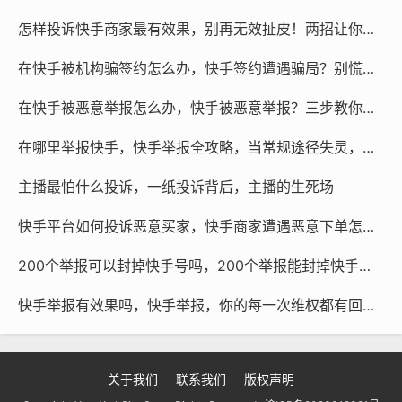
过，他们将采取行动，封禁喷子的账号。
怎样投诉快手商家最有效果，别再无效扯皮！两招让你的快手商家投诉立竿见影
4. 遵守相关法律法规
在快手被机构骗签约怎么办，快手签约遭遇骗局？别慌，手把手教你绝地反击
在举报之前，请确保你遵守了快手的相关法律法规，快手
在快手被恶意举报怎么办，快手被恶意举报？三步教你沉着应对，化险为夷
对违规行为有明确的规定，例如发布色情、暴力、赌博等
在哪里举报快手，快手举报全攻略，当常规途径失灵，你还可以这样做
内容，违反这些规定可能会导致你的账号被封禁或其他处
罚。
主播最怕什么投诉，一纸投诉背后，主播的生死场
5. 注意事项
快手平台如何投诉恶意买家，快手商家遭遇恶意下单怎么办？这份自救+外援指南请收好
200个举报可以封掉快手号吗，200个举报能封掉快手号吗？别被集火谣言误导了
- 在举报过程中，请保持冷静，避免激化矛盾。
快手举报有效果吗，快手举报，你的每一次维权都有回响吗？
- 如果喷子多次出现同样的违法行为，可能需要更深入的
调查和处理。
- 投诉时，请尽量详细描述事件经过，以便快手能够更好
关于我们
联系我们
版权声明