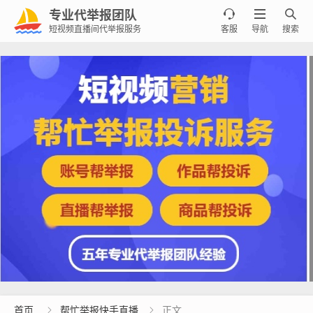
专业代举报团队



短视频直播间代举报服务
客服
导航
搜索
首页
帮忙举报快手直播
正文

