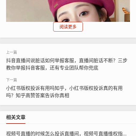
阅读更多
抖音直播间说脏话如何举报客服，直播间脏话不断？三步
教你举报抖音客服，还有专业团队帮你兜底
小红书版权投诉有用吗知乎，小红书版权投诉真的有用
吗？知乎高赞答案告诉你真相
第三步：向监管部门举报
相关文章
如果视频涉及医疗、金融、食品安全等敏感领域，或者已
造成实际损失（比如有人被骗钱），可以通过12377（互
视频号直播的时候怎么投诉直播间，视频号直播维权指南，遇到违规直播间，这样投诉才有效