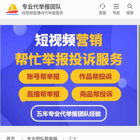
专业代举报团队



短视频直播间代举报服务
客服
导航
搜索
首页
专业团队帮举报
正文

