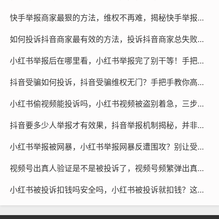
联网违法和不良信息举报中心）、12315（市场监督管理
快手举报商家最狠的方法，维权不再难，揭秘快手举报商家的最强路径
局）或当地网信办电话举报，把证据打包，写清事件始
末，这些渠道对虚假广告和诈骗的打击力度很大。
如何投诉抖音商家最有效的方法，投诉抖音商家总失败？试试这三步走，比打12315还快
第四步：找专业团队协助
小红书举报后在哪里看，小红书举报完了别干等！手把手教你追踪进度，高效维权
个人举报有时会遇到阻力——比如平台拖延、证据难固
抖音受骗如何投诉，抖音受骗维权无门？手把手教你高效投诉并追回损失
定、或者对方账号已注销，这时候别硬扛，可以寻求专业
团队帮助，一些法律维权机构、网络安全公司或“反诈志愿
小红书偷视频能投诉吗，小红书视频被盗别着急，三步教你有效维权，关键时候可以找帮手
者”组织，专门处理网络虚假内容，他们能帮你做证据公
抖音要多少人举报才有效果，抖音举报机制揭秘，并非人多力量大那么简单
证、写举报函、甚至对接平台高管，效率比自己单干高得
多，比如找“网络侵权举报中心”或“虚假视频打假团队”，花
小红书举报被网暴，小红书举报网暴反遭围攻？别让受害者困在取证的泥潭里
小钱省大心。
视频号出真人验证是不是被投诉了，视频号频繁弹出真人验证，是不是被同行恶意投诉了？
最后提醒
：举报作假视频不仅是保护自己，也是净化网络
小红书被投诉扣钱吗安全吗，小红书被投诉就扣钱？这些安全红线你绝对不能碰！
环境，遇到那种“一眼假”的玩意儿，别一划而过——动动
手指，让作假者付出代价。