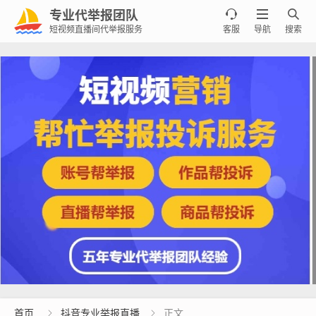
专业代举报团队



短视频直播间代举报服务
客服
导航
搜索
首页
抖音专业举报直播
正文

