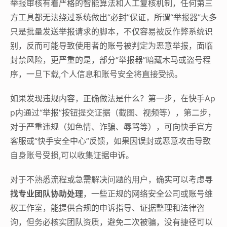
举报审核有着严格的智能算法和人工复核机制，任何第三
方工具都无法绕过系统做出“必封”保证，所谓“举报器”大多
只是批量发送举报请求的脚本，不仅容易被反作弊系统识
别，反而可能导致使用者的账号被判定为恶意举报，面临
封禁风险，更严重的是，部分“举报器”暗藏木马或盗号程
序，一旦下载,个人信息和账号安全将直接受损。
如果发现违规内容，正确做法是什么？第一步，在快手Ap
p内通过“举报”按钮提交证据（截图、视频等），第二步，
对于严重违规（如色情、诈骗、辱骂等），可向快手官方
客服或“快手安全中心”反馈，如果因误封或恶意攻击导致
自身账号受损,可以收集证据申诉。
对于不熟悉流程或急需解决问题的用户，确实可以考虑
寻
找专业团队协助处理
，一些正规的网络安全公司或账号维
权工作室，能提供合规的申诉指导、证据整理和法律咨
询，但务必核实团队资质，避免二次被骗，没有捷径可以