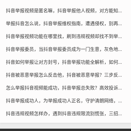
抖音举报视频是匿名嘛，抖音举报他人视频，对方能知道是我吗？
短视频代举报
举报抖音怎么说，抖音举报维权指南，遭遇侵权，别再忍气吞声
微信咨询
@作品代处理
抖音举报视频功能在哪里找，刷到违规视频却找不到举报入口？手把手教你守护清朗网络空间
本文链接：
https://www.rtcyy.com/post/156855.html
抖音举报委员，当抖音举报委员成为一门生意，灰色地带的正义与隐忧
快手举报器百分封号吗怎么弄
抖音如何举报让对方封号，抖音举报功能全解析，如何正确维权并让对方封号
快手举报神器必封号
抖音被恶意举报怎么反击他，抖音被恶意举报？三步反击守护账号安全
怎么举报抖音视频能成功，抖音举报总失败？高效投诉的关键细节与可行思路
抖音举报成功人，为举报成功人正名，守护清朗网络，需要每一份理性与坚持
抖音违规视频怎样办，遇到抖音违规限流别慌张，三招教你自检自救，关键时刻还得找专业后盾