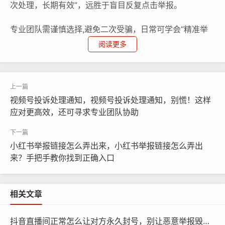
次处理，长期有效”，远胜于盲目反复点击举报。
专业团队需谨慎选择,避免二次受骗，日常可学会“精准举
报”：截图留证、注明违规条款、关联多个账号协同，但若
阅读更多
问题严重，别犹豫——让专业的人做专业的事，才是真正
解决问题的捷径。
视频号投诉处理通知，视频号投诉处理通知，别慌！这样
短视频代举报
微信咨询
应对更高效，还可寻求专业团队协助
@作品代处理
本文链接：
https://log.rtcyy.com/post/156861.html
小红书举报链接怎么弄出来，小红书举报链接怎么弄出
来？手把手教你找到正确入口
快手多次举报有用吗
快手多次举报有用吗知乎
相关文章
抖音直播间正常怎么让对方永久封号，别让恶意举报毁了你！揭秘直播间如何有效反击差评水军