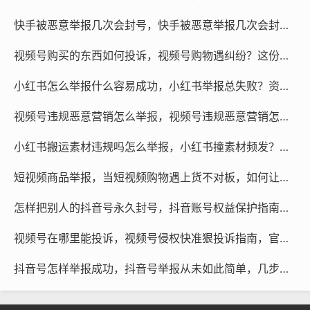
快手被恶意举报几次会封号，快手被恶意举报几次会封号？遇到恶意攻击如何自救
视频号购买的东西如何投诉，视频号购物遇纠纷？这份高效维权指南请收好
小红书怎么举报什么容易成功，小红书举报总失败？资深用户总结的精准狙击法，附赠一条隐藏高效通道
视频号违规恶意营销怎么举报，视频号违规恶意营销怎么举报？手把手教你最有效的维权方法
小红书搬运素材违规吗怎么举报，小红书撞素材频发？搬运必违规，手把手教你正确举报与维权
短视频商品举报，当短视频购物遇上货不对板，如何让商品举报成为你的维权利器
怎样把别人的抖音号永久封号，抖音账号权益保护指南，面对违规内容如何正确维权
视频号在哪里能投诉，视频号侵权快准狠投诉指南，官方渠道与高效助力
抖音号怎样举报成功，抖音号举报从未如此简单，几步操作让违规账号无处遁形