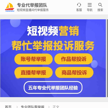
专业代举报团队



短视频直播间代举报服务
客服
导航
搜索
首页
专业团队帮举报
正文

