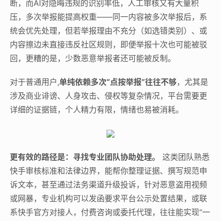
断，而AI对隐晦违规的识别率低，人工审核又有大量积
压，多次举报能提高权重——同一内容被多次举报后，系
统会优先处理，但若举报理由不充分（如选错类别）、或
内容擦边未直接违反社区规则，即便举报十次也可能被驳
回，更糟的是，少数恶意举报者还可能被反制。
对于普通用户,
单纯依赖多次“点按举报”往往不够
，尤其是
涉及商业诽谤、人身攻击、侵权等复杂情况，平台需要更
详细的证据链，个人精力有限，情绪也易被消耗。
更有效的路径是：寻找专业团队协助处理。
这类团队熟悉
快手审核标准和法律边界，能帮你整理证据、撰写规范申
诉文本，甚至通过法务渠道升级投诉，针对恶意盗用视频
或网暴，专业机构可以发函要求平台公示处置结果，或联
系快手官方对接人，付费咨询或委托代理，往往能实现“一