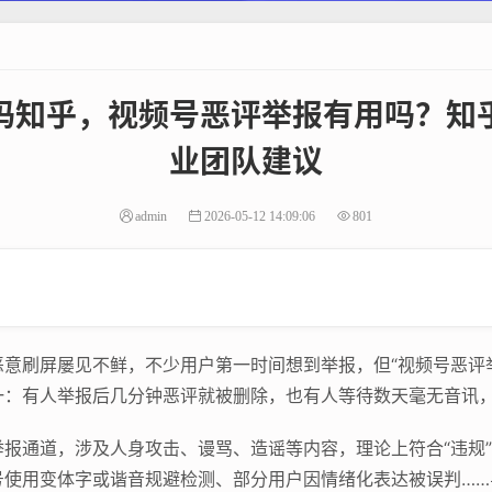
吗知乎，视频号恶评举报有用吗？知
业团队建议
admin
2026-05-12 14:09:06
801
意刷屏屡见不鲜，不少用户第一时间想到举报，但“视频号恶评
：有人举报后几分钟恶评就被删除，也有人等待数天毫无音讯，
报通道，涉及人身攻击、谩骂、造谣等内容，理论上符合“违规
号使用变体字或谐音规避检测、部分用户因情绪化表达被误判……