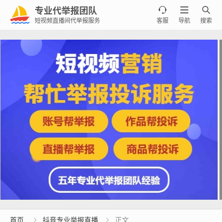
专业代举报团队



短视频直播间代举报服务
客服
导航
搜索
首页
抖音专业举报直播
正文

