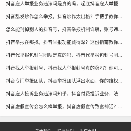
守相关法律法规，以确保自身的权益得到保障。
抖音雇人举报业务违法吗是真的吗，起底抖音雇人举报黑产，是真服务还是真违法？
抖音乱发炒作怎么举报，抖音炒作太出格？手把手教你如何精准举报
怎么能封掉别人的抖音号，抖音举报机制详解，账号违规如何触发封禁？
抖音举报在那找，抖音举报功能藏得深？这份指南教你快速找到维权入口
抖音代举报包封号团队是真的吗，抖音代举报包封号团队，究竟是捷径还是陷阱？
抖音找人举报封号，抖音找人举报封号真的稳吗？你可能正在踩坑
抖音专门举报团队，抖音举报团队浮出水面，你的维权困局有了新的解法
抖音雇人投诉业务违法吗知乎，抖音付费投诉业务，法律雷区里的流量生意
抖音虚假宣传会怎么样举报，抖音虚假宣传致富神话？手把手教你有效举报与维权
关于我们
联系我们
版权声明