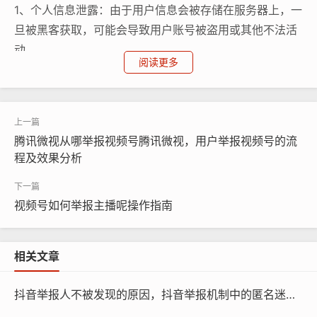
1、个人信息泄露：由于用户信息会被存储在服务器上，一
旦被黑客获取，可能会导致用户账号被盗用或其他不法活
动。
阅读更多
2、账户被封禁：如果用户多次提交假报或恶意举报，抖
音可能会对用户的账户进行封禁。
3、法律责任：如果抖音无法确定举报的真实性，可能会
腾讯微视从哪举报视频号腾讯微视，用户举报视频号的流
对用户进行处罚，包括罚款和撤销资格。
程及效果分析
为确保用户的安全，抖音采取了多项措施来预防此类事件
视频号如何举报主播呢操作指南
的发生，抖音设置了严格的举报标准和程序，要求举报者
必须提供充分的证据和支持材料才能被受理，抖音还与监
管机构合作，共同打击非法行为。
相关文章
抖音平台的电话查询机制具有一定的价值，但同时也存在
抖音举报人不被发现的原因，抖音举报机制中的匿名迷局，为何举报人难以被察觉
一定的安全风险，用户在使用该功能时需保持警惕，并遵