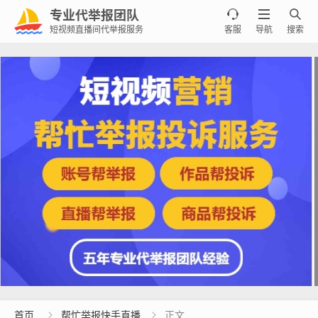
专业代举报团队



短视频直播间代举报服务
客服
导航
搜索
首页
帮忙举报快手直播
正文

