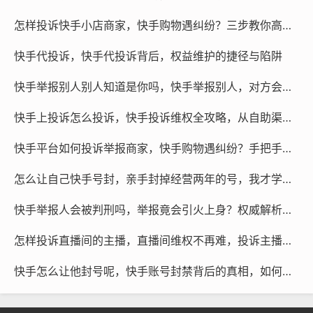
怎样投诉快手小店商家，快手购物遇纠纷？三步教你高效投诉商家，别再吃哑巴亏！
如果你自己无力处理,需要寻求专业团队协助处理，也要保
持高度警惕，所谓“专业封号团队”绝大多数并不专业，很
快手代投诉，快手代投诉背后，权益维护的捷径与陷阱
多是利用受害者急切心理进行二次诈骗，收取费用后就消
快手举报别人别人知道是你吗，快手举报别人，对方会知道是我举报的吗？
失，或诱导你下载不明软件、提供账号密码，导致个人信
息泄露和财产损失，真正合法的专业协助，仅限于律师或
快手上投诉怎么投诉，快手投诉维权全攻略，从自助渠道到专业团队协助，一步不落
法律服务机构针对侵权行为取证、发函、诉讼，或网络安
全公司配合执法部门的技术支持，这些都需要走正规法律
快手平台如何投诉举报商家，快手购物遇纠纷？手把手教你正确投诉维权
程序，绝不是花钱就能“黑掉”别人账号那么简单。
怎么让自己快手号封，亲手封掉经营两年的号，我才学会不作不死的底层逻辑
与其寻找“怎么封别人账号”的歪门邪道，不如用好平台提
快手举报人会被判刑吗，举报竟会引火上身？权威解析快手举报人的法律界限与维权路径
供的正规投诉机制，必要时寻求正规法律途径，维护清朗
网络空间，靠的是理性维权，而不是以暴制暴。
怎样投诉直播间的主播，直播间维权不再难，投诉主播的实用指南与进阶策略
快手怎么让他封号呢，快手账号封禁背后的真相，如何合规应对并借助专业力量维权？
短视频代举报
微信咨询
@作品代处理