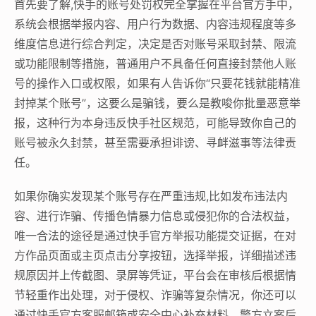
首先要了解,快手的账号处罚权完全掌握在平台官方手中，
系统会根据举报内容、用户行为数据、内容违规程度等多
维度信息进行综合判定，决定是否对账号采取封禁、限流
或功能限制等措施，普通用户不具备任何直接封禁他人账
号的操作入口或权限，如果有人告诉你“只要花钱就能精准
封掉某个账号”，这要么是骗钱，要么是教唆你批量恶意举
报，这种行为本身违反快手社区规范，可能导致你自己的
账号被永久封禁，甚至需要承担诽谤、寻衅滋事等法律责
任。
如果你确实发现某个账号存在严重违规,比如发布违法内
容、进行诈骗、传播色情暴力信息或侵犯你的合法权益，
唯一合法的途径是通过快手官方举报功能提交证据，在对
方作品页面或主页点击分享按钮，选择举报，详细描述违
规原因并上传截图、录屏等凭证，平台会在审核后根据情
节轻重作出处理，对于侵权、诈骗等复杂情况，你还可以
通过快手官方客服邮箱或安全中心补充材料，警方立案后