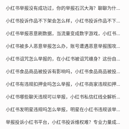
了，我就是这样反复拉扯了半个月，最后还是朋友推荐找
小红书举报没有成功过，你的举报石沉大海？聊聊为什么小红书投诉总像拳头打棉花
了专业的维权团队才解决。
小红书投诉作品不下架会怎么样，小红书投诉作品不下架，后果远比你想象的严重
说到这必须提醒大家,如果自己投诉一周还没结果，别再死
磕浪费时间，有些专业处理电商纠纷的团队确实有渠道和
小红书举报恶意刷数据，当流量变成数字游戏，小红书举报恶意刷数据，一场守护真实的集体行动
方法，他们对平台规则和保险理赔条款烂熟于心，知道怎
小红书被多人恶意举报怎么办，账号遭遇恶意举报围攻？冷静应对与专业突围的实战指南
么施压才有效，我找的那个团队三天就帮我把运费追回来
了，虽然花了一点服务费，但比起耗费的精力和时间成
小红书诅咒怎么举报的，在小红书被诅咒缠身？这份自救举报指南请收好
本，真的值了。
小红书食品商品被投诉有影响吗，小红书食品商品被投诉，对你的生意影响到底有多大？
维权这件事,关键是要有耐心和策略，别因为钱少就放弃，
小红书有违规扣押金吗怎么举报，小红书商家违规扣押金怎么办？真实经历教你如何举报维权
每一次较真，都是在维护我们消费者的合法权益。
小红书哪些聊天违规可以举报，小红书私信红线全解析，这五类聊天内容一举报一个准
短视频代举报
微信咨询
小红书发明星违规吗怎么举报，明星在小红书违规该举报吗？手把手教你正确维权与借力专业团队
@作品代处理
举报投诉小红书平台，小红书投诉维权难？专业力量成破局关键
本文链接：
https://www.rtcyy.com/post/160873.html