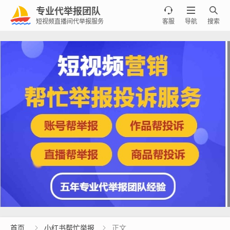
专业代举报团队



短视频直播间代举报服务
客服
导航
搜索
首页
小红书帮忙举报
正文

