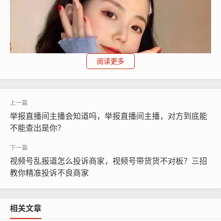
阅读更多
举报直播间主播会知道吗，举报直播间主播，对方到底能
不能查出是你？
视频号乱报道怎么投诉商家，视频号带货货不对板？三招
教你精准投诉不良商家
但说实话,这套常规流程走下来，成功率不到一半，平台客
服基本都是机器人开场，人工接通后也是一套标准话术，
相关文章
什么“已记录反馈”、“1-3个工作日回复”，然后就没有然后