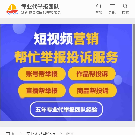
专业代举报团队



短视频直播间代举报服务
客服
导航
搜索
首页
专业团队帮举报
正文

