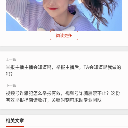
阅读更多
举报主播主播会知道吗，举报主播后，TA会知道是我做的
吗？
但如果涉及金额较大,或者平台判定结果明显有失公允，你
就需要直接跳出平台生态。
目前公认最有效、威慑力最强
视频号诈骗犯怎么举报有效，视频号诈骗屡禁不止？这份
的投诉渠道是“全国12315平台”。
你可以在微信小程序或
有效举报指南请收好，关键时刻可求助专业团队
APP上进行投诉，这里有一个关键技巧：不要只投诉商
家，要将商家和抖音平台
一同投诉
，理由是平台未尽到对
相关文章
入驻商家的监管责任，投诉对象需为商家营业执照上的公