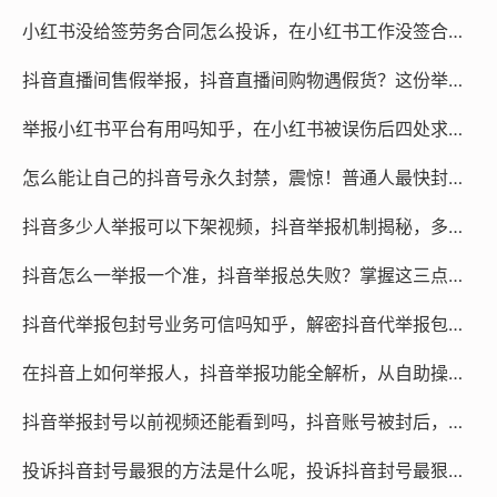
司全称，以及“抖音”的运营主体“北京抖音科技有限公司”，
小红书没给签劳务合同怎么投诉，在小红书工作没签合同还被优化？别慌，这样投诉最管用
根据《电子商务法》，如果平台无法提供商家真实有效信
息，则需要承担先行赔付责任，12315会将工单直接派送
抖音直播间售假举报，抖音直播间购物遇假货？这份举报维权指南请收好，必要时可寻求专业团队协助
到被投诉方所在地的市场监督管理局，这种来自监管部门
举报小红书平台有用吗知乎，在小红书被误伤后四处求助，举报到底有没有用？
自上而下的压力，往往能让平台和商家迅速拿出一套能解
决问题的方案。
怎么能让自己的抖音号永久封禁，震惊！普通人最快封号的终极方法，建议立刻收藏
如果通过12315调解后,商家依然顽抗或涉及严重的消费欺
抖音多少人举报可以下架视频，抖音举报机制揭秘，多少人能让违规视频下架？
诈，对于大额纠纷或者群体性纠纷（比如遇到同一个跑路
抖音怎么一举报一个准，抖音举报总失败？掌握这三点核心逻辑，一举报一个准
商家），普通人单打独斗往往耗时耗力且法律知识不足，
这种情况下，可以
寻找专业的维权团队或律师协助处理
，
抖音代举报包封号业务可信吗知乎，解密抖音代举报包封号业务，是灰色地带的捷径还是深不见底的陷阱？
这类团队精通证据梳理、谈判技巧和诉讼流程，能够帮你
出具律师函，或代理进行集体诉讼，用专业力量给不法商
在抖音上如何举报人，抖音举报功能全解析，从自助操作到专业维权，这些要点你必须知道
家施加高压，逼迫其快速妥协。
抖音举报封号以前视频还能看到吗，抖音账号被封后，以前的视频到底去哪了？答案和你想的不一样
最有效的投诉路径是：
固定证据，走完平台流程，直捣黄
投诉抖音封号最狠的方法是什么呢，投诉抖音封号最狠的方法是什么？终极维权指南看这一篇就够了
龙拨打12315同时对商家和平台施压，遇大额疑难杂症果