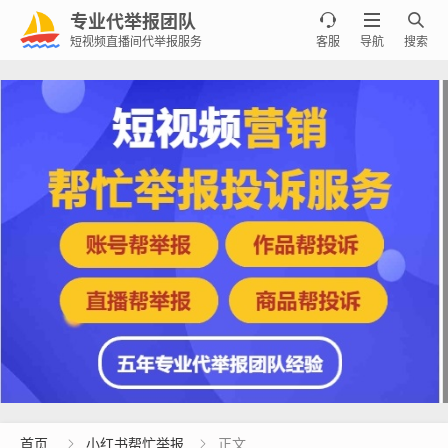
专业代举报团队



短视频直播间代举报服务
客服
导航
搜索
首页
小红书帮忙举报
正文

