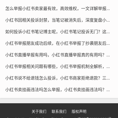
怎么举报小红书卖家最有效，高效维权，一文详解举报小红书卖家的正确途径
小红书因相关投诉封禁，当笔记被消失后，深度复盘小红书封禁背后的合规与自救指南
如何投诉小红书笔记博主呢，小红书笔记投诉无门？这份实用维权指南请收好
小红书举报朋友成功后续，在小红书举报了抄袭朋友后，她求我删帖，我给了一次机会
小红书直播举报有用吗，小红书直播举报真的有用吗？你可能忽略了这3个关键点
小红书举报相关问题有哪些，小红书举报机制全解析，当内容安全成为创作者与品牌的必修课
小红书说不给退钱怎么投诉，小红书商家拒绝退款？三招教你有效投诉，拿回自己的钱
小红书卖挂画违法吗怎么举报，小红书卖挂画违法吗？违规行为解析与正确举报指南
短视频代举报
关于我们
联系我们
版权声明
微信咨询
@作品代处理