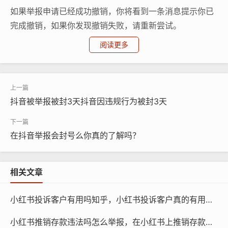
如果举报申请已经成功撤销，你将看到一条消息提示你已
完成撤销，如果你发现撤销失败，请重新尝试。
阅读更多
5、注意事项
- 在撤销举报申请之前，最好先联系平台客服，确保你的
帖子没有违反任何法律法规。
抖音被举报被封3天抖音因违规行为被封3天
- 如果你对撤销结果有疑问，可以随时联系小红书客服获
取帮助。
在抖音举报会封号么你真的了解吗？
撤销举报申请的过程相对简单，只需要几步即可完成，但
为了确保你的帖子符合规定，建议在举报前进行充分的研
相关文章
究和准备，也要保持良好的账号规范，避免再次出现违规
行为。
小红书投诉客户有用吗知乎，小红书投诉客户真的有用吗？知乎上没人敢说的真相
小红书推销存款违法吗怎么举报，在小红书上推销存款，已经踩了法律红线！手把手教你如何举报