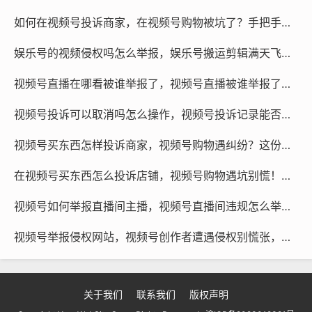
如何在视频号投诉商家，在视频号购物被坑了？手把手教你高效投诉，坚决保障权益
娱乐号的视频侵权吗怎么举报，娱乐号搬运剪辑满天飞，你的权益被二创了吗？手把手教你判定侵权与举报
视频号直播在哪看被谁举报了，视频号直播被谁举报了？查看方法与处理建议
视频号投诉可以取消吗怎么操作，视频号投诉记录能否清除？这些操作技巧和隐藏方案很多人不知道
视频号买东西怎样投诉商家，视频号购物遇纠纷？这份高效投诉指南请收好，关键一步能快速维权
在视频号买东西怎么投诉店铺，视频号购物遇坑别慌！这篇投诉维权指南请收好
视频号如何举报直播间主播，视频号直播间违规怎么举报？手把手教你正确维权，必要时可寻求专业团队协助
视频号举报侵权网站，视频号创作者遭遇侵权别慌张，这份举报维权指南请收好
短视频代举报
微信咨询
@作品代处理
关于我们
联系我们
版权声明