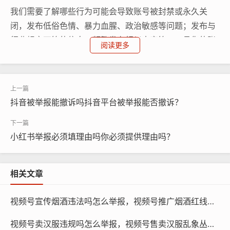
我们需要了解哪些行为可能会导致账号被封禁或永久关
闭，发布低俗色情、暴力血腥、政治敏感等问题；发布与
行业规定不符的信息；频繁发布相似内容等，一旦您的账
阅读更多
号受到封禁或关闭，您将无法继续使用视频号，且将面临
一定的经济损失和声誉损失。
我们也要认识到，保护自己的权益，不仅是遵守法律法
抖音被举报能撤诉吗抖音平台被举报能否撤诉？
规，也是尊重他人的权利，我们应该积极参与举报活动，
共同维护视频号的良好秩序和健康生态。
小红书举报必须填理由吗你必须提供理由吗？
举报视频号中的不实信息是一项重要的责任，让我们一起
行动起来，共同守护我们的网络环境，让视频号成为一个
相关文章
更加公正、透明和安全的地方。
视频号宣传烟酒违法吗怎么举报，视频号推广烟酒红线勿碰，这些举报维权途径你必须知道
视频号卖汉服违规吗怎么举报，视频号售卖汉服乱象丛生，这篇维权举报指南请收好