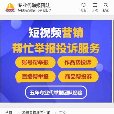
专业代举报团队



短视频直播间代举报服务
客服
导航
搜索
首页
视频号直播间举报
正文

