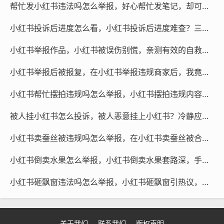
成为一个更加公正、透明和有益于社会发展的平台。
帮忙发小红书违法吗怎么举报，好心帮忙发笔记，却可能踩了法律红线？一篇讲清风险与维权路径
小红书投诉后进度怎么看，小红书投诉后进度难查？三招教你摸清处理状态，关键时刻还能找外援
通过以上步骤，我们可以在小红书上有效地举报转载，并
维护网络环境的秩序和安全。
小红书举报作品，小红书被误伤别慌，亲测有效的自救指南
小红书举报后被报复，在小红书举报违规商家后，我竟成了被人肉的猎物
小红书帮忙摆拍违规吗怎么举报，小红书摆拍违规内容举报指南，个人举报与专业团队协助的利弊分析
被人挂小红书怎么投诉，被人恶意挂上小红书？冷静应对，三步教你有效投诉维权
小红书卖蚕丝被违规吗怎么举报，在小红书卖蚕丝被合规吗？遇到虚假宣传如何有效举报
小红书倒卖水果怎么举报，小红书倒卖水果套路深，手把手教你投诉举报
小红书砸飘窗违法吗怎么举报，小红书砸飘窗引热议，这算违法吗？怎么举报最有效？
关于我们
联系我们
版权声明