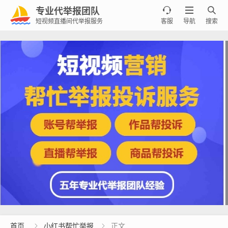
专业代举报团队



短视频直播间代举报服务
客服
导航
搜索
首页
小红书帮忙举报
正文

