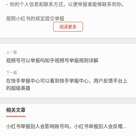
- 你的个人信息和联系方式，以便举报者能够联系到你。
按照小红书的规定提交举报
阅读更多
不同的小红书社区可能有不同的举报流程和要求，在提交
举报前，建议你在提交举报前，先查看并理解小红书的具
体规则。
视频号可以举报吗知乎视频号举报规则详解
注意事项
举报是一个严肃的过程，需要谨慎处理，如果举报成功，
在快手举报中心可以看到快手举报中心，用户反馈平台上
可以进一步保护自己的权益；如果举报失败，也可以寻求
的超级英雄
专业的法律顾问的帮助。
参与举报工作
相关文章
举报转载是一项重要的任务，它可以帮助我们维护网络环
小红书举报别人会影响账号吗，小红书举报别人会反噬自己的账号吗？3个真相让你清醒！
境的健康，我们应该积极参与举报工作，共同推动小红书