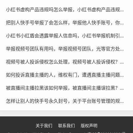
根据其提供的证据和情况，对违规账号进行了封禁或限制
发布的内容，这不仅保护了用户的权益，也维护了平台的
小红书虚构产品违规吗怎么举报，小红书虚构产品违规吗？一文讲清后果与举报指南
安全和稳定。
把别人快手号举报了会怎么样，举报他人快手账号，你考虑清楚后果了吗？
抖音还推出了积分系统，通过积分兑换各种福利和礼品，
小红书小红盾会透露举报人信息吗，小红书举报机制引担忧，小红盾真会泄露举报者信息吗？
鼓励用户积极参与举报，用户可以通过举报违规账号获得
一定数量的积分，这些积分可以用于兑换优惠券、商品
举报视频号团队有用吗，举报视频号团队，光等官方处理真的有用吗？
等。
视频号被人投诉侵权怎么处理，视频号被人投诉侵权？别慌，这份应对指南请收好
抖音举报制度是一个值得点赞的举措，它不仅能够帮助用
如何投诉直播主播的人，维权有门，遭遇直播主播问题，这份实用投诉指南请查收
户保护自己的合法权益，也推动了社会的诚信建设，我们
期待抖音将继续优化举报机制，让更多的不良分子受到应
被直播间主播拉黑该如何举报，被直播间主播误拉黑？这份举报与维权指南请收好
有的惩罚。
怎样让别人的快手号永久封号，关于平台账号管理的规范与权益维护解读
希望这些修正和补充对你有帮助！
关于我们
联系我们
版权声明