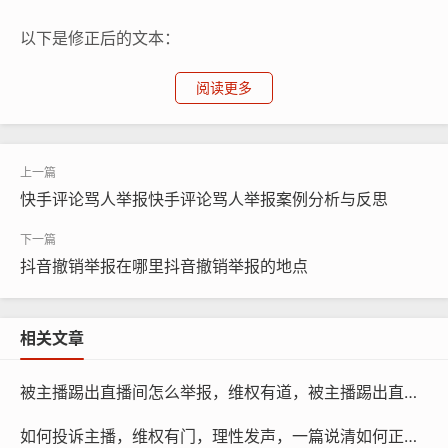
以下是修正后的文本：
95举报网导读：
阅读更多
在互联网时代，短视频平台已经成为人们获取信息、娱乐
休闲的重要途径，随着网络的普及和用户数量的增长，一
些不良分子利用平台漏洞进行诈骗活动，给用户带来了极
快手评论骂人举报快手评论骂人举报案例分析与反思
大的困扰，为了解决这个问题，抖音推出了举报机制，鼓
励用户积极举报各种违规行为。
抖音撤销举报在哪里抖音撤销举报的地点
抖音举报机制主要分为两种类型：普通举报和高级举报，
普通举报是对平台上发布的视频或评论进行举报，而高级
相关文章
举报则需要提供更多的证据，如截图、音频等，以证明违
规行为的存在。
被主播踢出直播间怎么举报，维权有道，被主播踢出直播间后的正确举报路径
举报制度实施后，抖音平台对举报者进行了严格审核，并
如何投诉主播，维权有门，理性发声，一篇说清如何正确投诉违规主播