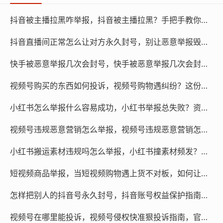
抖音被主播拉黑咋举报，抖音被主播拉黑？手把手教你有效举报与维权
抖音直播间正常怎么让对方永久封号，别让恶意举报毁了你！揭秘直播间如何有效反击差评水军
短视频代举报
快手被恶意举报几次会封号，快手被恶意举报几次会封号？遇到恶意攻击如何自救
微信咨询
@作品代处理
视频号购买的东西如何投诉，视频号购物遇纠纷？这份高效维权指南请收好
本文链接：
http://www.rtcyy.com/post/48533.html
小红书怎么举报什么容易成功，小红书举报总失败？资深用户总结的精准狙击法，附赠一条隐藏高效通道
快手上频繁举报网络世界中的举报风暴
视频号违规恶意营销怎么举报，视频号违规恶意营销怎么举报？手把手教你最有效的维权方法
快手上频繁举报的后果及对策
小红书搬运素材违规吗怎么举报，小红书撞素材频发？搬运必违规，手把手教你正确举报与维权
短视频商品举报，当短视频购物遇上货不对板，如何让商品举报成为你的维权利器
怎样把别人的抖音号永久封号，抖音账号权益保护指南，面对违规内容如何正确维权
视频号在哪里能投诉，视频号侵权快准狠投诉指南，官方渠道与高效助力