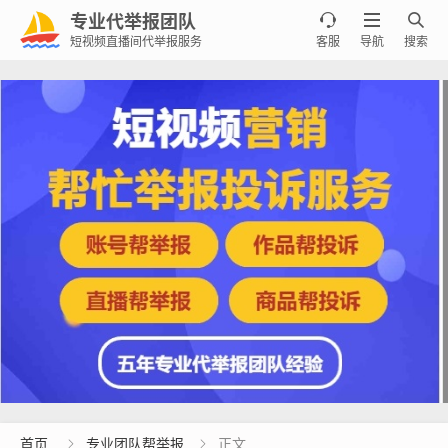
专业代举报团队



短视频直播间代举报服务
客服
导航
搜索
首页
专业团队帮举报
正文

