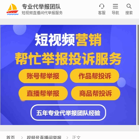
专业代举报团队



短视频直播间代举报服务
客服
导航
搜索
首页
视频号直播间举报
正文

