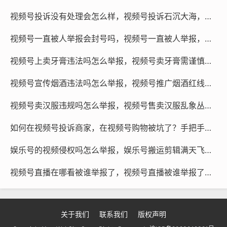
方式，如直接拨打举报热线、发送邮件或通过微信反馈。
视频号投诉没有处理会怎么样，视频号投诉石沉大海，你以为只是没结果？这些后果可能超出你的想象
市场监管和执法部门的作用
视频号一直被人举报会封号吗，视频号一直被人举报，会封号吗？真相和你想的不一样
政府监管部门和执法部门也扮演着重要的角色，他们拥有
视频号上卖牙膏违法吗怎么举报，视频号卖牙膏需谨慎，无证经营属违法，举报维权有门道
专业的知识和技术，能够有效地识别和打击盗用行为，他
们也会定期发布相关的法律法规，指导广大用户如何正确
视频号宣传烟酒违法吗怎么举报，视频号推广烟酒红线勿碰，这些举报维权途径你必须知道
举报盗用行为。
视频号卖汉服违规吗怎么举报，视频号售卖汉服乱象丛生，这篇维权举报指南请收好
微信视频号作为互联网上的一颗璀璨明珠，为人们带来了
如何在视频号投诉商家，在视频号购物被坑了？手把手教你高效投诉，坚决保障权益
极大的便利，随着网络的飞速发展，盗用行为也日益严
重，我们每个人都应该积极参与举报工作，共同维护微信
娱乐号的视频侵权吗怎么举报，娱乐号搬运剪辑满天飞，你的权益被二创了吗？手把手教你判定侵权与举报
视频号的健康和繁荣，才能让我们的网络空间更加安全、
视频号直播在哪看被谁举报了，视频号直播被谁举报了？查看方法与处理建议
公正和文明。
关于我们
联系我们
版权声明