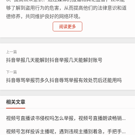
够了解到盗用行为的危害，从而提高他们的法律意识和道
德修养，共同维护良好的网络环境。
阅读更多
4、推动创新与发展：合法合规的作品是科技创新的基
础，通过举报盗用行为，可以激发更多人参与到合法的原
创创作中来，推动技术的进步和发展。
抖音举报几天能解封抖音举报几天能解封账号
如何举报微信视频号盗用行为？
1、使用举报入口：用户可以通过微信视频号的“发现”-“视
抖音辱骂举报罚多久抖音辱骂举报有效处罚后还能用吗
频”-“我”的页面找到“举报”选项，然后按照提示填写举报信
息。
相关文章
2、提供证据：提供截图、链接或其他相关证据，证明你
所举报的行为确实存在，并且是未经授权的使用。
视频号直播读书侵权吗怎么举报，视频号直播朗读畅销书，是分享还是侵权？手把手教你如何维权
3、选择合适的举报方式：根据具体情况选择合适的举报
视频号怎样投诉主播呢，遇到违规主播别着急，手把手教你视频号投诉与高效维权指南