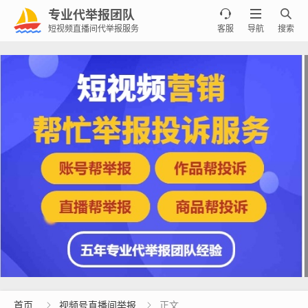
专业代举报团队



短视频直播间代举报服务
客服
导航
搜索
首页
视频号直播间举报
正文

