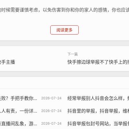
的时候需要谨慎考虑，以免伤害到你和你的家人的感情，你也应
阅读更多
快手主播
快手擦边球举报不了快手上的
确操作，高效维权不走弯路
经常举报别人抖音会怎么样，频繁举报他人抖
2026-07-24
详尽的抖音视频举报指南
抖音里的举报，抖音举报，维
2026-07-24
走在法律边缘的隐秘生意
抖音举报包封号网站，当举报包封号沦
2026-07-24