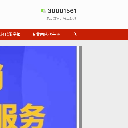
30001561
添加微信，马上处理
视频代做举报
专业团队帮举报