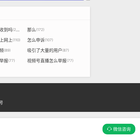
收到吗
那么
(287)
(172)
上网上
怎么申诉
(110)
(107)
频
吸引了大量的用户
(89)
(87)
举报
视频号直播怎么举报
(77)
(77)
1号
微信咨询