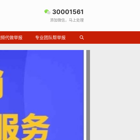
30001561
添加微信，马上处理
视频代做举报
专业团队帮举报