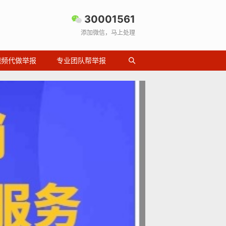
30001561
添加微信，马上处理
视频代做举报
专业团队帮举报