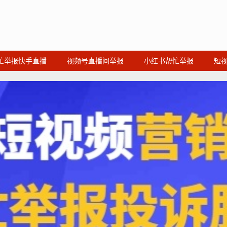
忙举报快手直播
视频号直播间举报
小红书帮忙举报
短