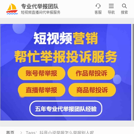
专业代举报团队



短视频直播间代举报服务
客服
导航
搜索
首页
Tags：抖音小说举报怎么举报别人呢
