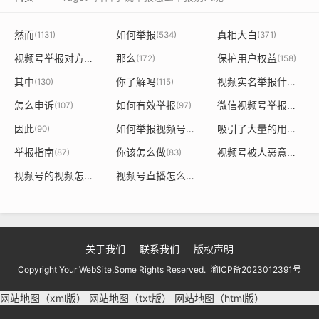
然而
如何举报
真相大白
(1131)
(534)
(371)
视频号举报对方会收到吗
那么
保护用户权益
(291)
(172)
(158)
其中
你了解吗
视频实名举报什么上网上
(130)
(115)
怎么申诉
如何有效举报
微信视频号举报在哪看
(107)
(97)
因此
如何举报视频号视频
吸引了大量的用户
(90)
(89)
(87)
举报指南
你该怎么做
视频号被人恶意举报
(87)
(83)
(82
视频号的视频怎么举报
视频号直播怎么举报
(77)
(77)
关于我们
联系我们
版权声明
Copyright Your WebSite.Some Rights Reserved.
渝ICP备2023012391号
网站地图（xml版）
网站地图（txt版）
网站地图（html版）