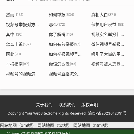
然而
如何举报
真相大白
(1131)
(534)
(371)
视频号举报对方会收到吗
那么
保护用户权益
(290)
(172)
(158)
其中
你了解吗
视频实名举报什么上网上
(130)
(115)
怎么申诉
如何有效举报
微信视频号举报在哪看
(107)
(97)
因此
如何举报视频号视频
吸引了大量的用户
(90)
(89)
(87)
举报指南
你该怎么做
视频号被人恶意举报
(87)
(83)
(82
视频号的视频怎么举报
视频号直播怎么举报
(77)
(77)
关于我们
联系我们
版权声明
Copyright Your WebSite.Some Rights Reserved.
渝ICP备2023012391号
网站地图（xml版）
网站地图（txt版）
网站地图（html版）
***山飞狐刚刚添加了客服微信！